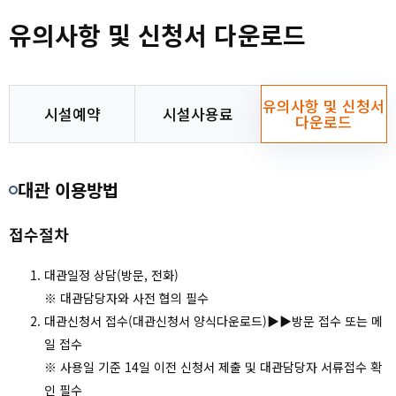
숙박/캠핑
권선청소년청년센터
대관신청
유의사항 및 신청서 다운로드
센터소개
장안청소년청년센터
고객센터
영통청소년청년센터
유의사항 및 신청서
시설예약
시설사용료
다운로드
마이페이지
칠보청소년청년센터
대관 이용방법
회원메뉴
천천청소년청년센터
접수절차
사이트도우미
권선배움마루
대관일정 상담(방문, 전화)
할인안내
※ 대관담당자와 사전 협의 필수
대관신청서 접수(대관신청서 양식다운로드)▶▶방문 접수 또는 메
일 접수
※ 사용일 기준 14일 이전 신청서 제출 및 대관담당자 서류접수 확
인 필수