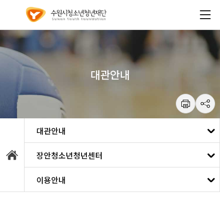
건
주메뉴 바로가기
본문 바로가기
너
뛰
기
메
뉴
대관안내
통합예약
장안청소년청년센터
강좌안내
수원청소년문화센터
이용안내
대관안내
광교청소년청년센터
이용안내