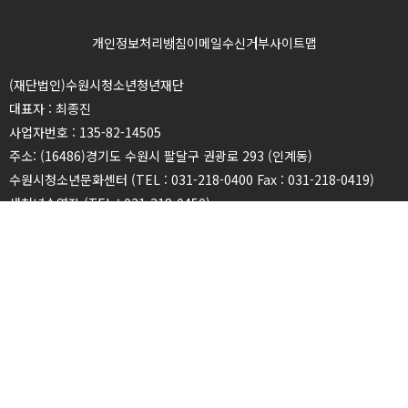
개인정보처리방침
이메일수신거부
사이트맵
(재단법인)수원시청소년청년재단
대표자 : 최종진
사업자번호 : 135-82-14505
주소: (16486)경기도 수원시 팔달구 권광로 293 (인계동)
수원시청소년문화센터 (TEL : 031-218-0400 Fax : 031-218-0419)
새천년수영장 (TEL : 031-218-0450)
광교청소년청년센터 (TEL : 031-216-2940 Fax : 031-216-2939)
권선청소년청년센터 (TEL : 031-226-1601 Fax : 031-236-9146)
장안청소년청년센터 (TEL : 031-246-7982 Fax : 031-243-7983)
영통청소년청년센터 (TEL : 031-273-7942 Fax : 031-273-7947)
칠보청소년청년센터 (TEL : 031-278-6341 Fax : 031-278-5409)
청소년상담복지센터 (TEL : 031-212-1318 Fax : 031-218-0449)
청소년희망등대센터 (TEL : 031-218-0358 Fax : 031-218-0360)
천천청소년청년센터 (TEL : 031-271-9340 Fax : 031-271-2655)