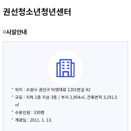
숙박/캠핑
층별안내
광교청소년청년센터
권선청소년청년센터
센터소개
오시는 길
권선청소년청년센터
시설안내
고객센터
장안청소년청년센터
마이페이지
영통청소년청년센터
회원메뉴
칠보청소년청년센터
사이트도우미
천천청소년청년센터
위치 : 수원시 권선구 덕영대로 1201번길 42
수원유스호스텔
규모 : 지하 1층 지상 3층 / 부지 1,954㎡, 건축면적 3,191.5
㎡
권선배움마루
수용인원 : 330명
개관일 : 2011. 1. 13.