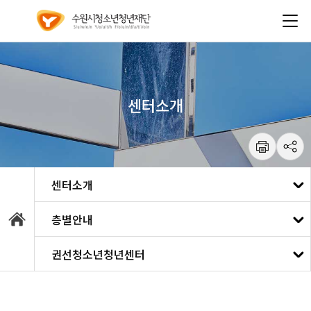
건
주메뉴 바로가기
본문 바로가기
너
뛰
기
메
뉴
센터소개
통합예약
층별안내
강좌안내
소개
권선청소년청년센터
대관안내
강사소개
수원청소년문화센터