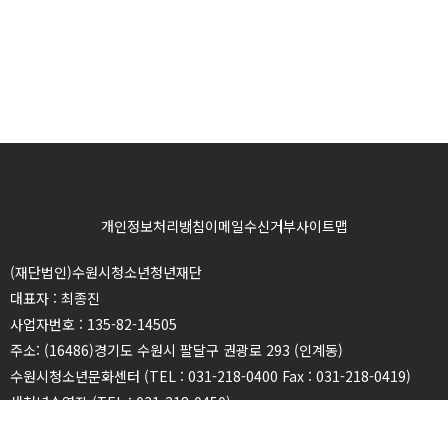
개인정보처리방침
이메일수신거부
사이트맵
(재단법인)수원시청소년청년재단
대표자 : 최종진
사업자번호 : 135-82-14505
주소: (16486)경기도 수원시 팔달구 권광로 293 (인계동)
수원시청소년문화센터 (TEL : 031-218-0400 Fax : 031-218-0419)
새천년수영장 (TEL : 031-218-0450)
광교청소년청년센터 (TEL : 031-216-2940 Fax : 031-216-2939)