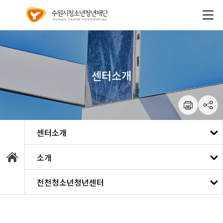
건
주메뉴 바로가기
본문 바로가기
너
뛰
기
메
뉴
센터소개
통합예약
소개
강좌안내
소개
천천청소년청년센터
대관안내
강사소개
수원청소년문화센터