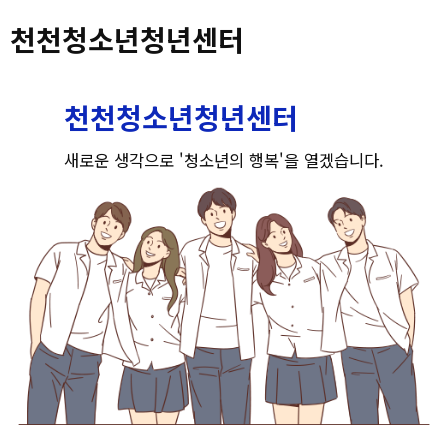
숙박/캠핑
층별안내
광교청소년청년센터
천천청소년청년센터
센터소개
오시는 길
권선청소년청년센터
천천청소년청년센터
고객센터
장안청소년청년센터
새로운 생각으로 '청소년의 행복'을 열겠습니다.
마이페이지
영통청소년청년센터
회원메뉴
칠보청소년청년센터
사이트도우미
천천청소년청년센터
청소년상담복지센터
수원유스호스텔
권선배움마루