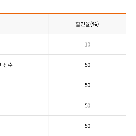
할인율(%)
10
무 선수
50
50
50
50