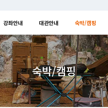
강좌안내
대관안내
숙박/캠핑
약
강좌안내
대관안내
숙박/
수강신청
수원
램 소개 및
시설 소개 및 대관 안내를
센터 방문 정보 및 편의 정보를
새로운 소식 및
안내를 확인해보세요.
확인해보세요.
확인해보세요.
확인해보세요.
프로그
접수안
수강신
영통
프로그