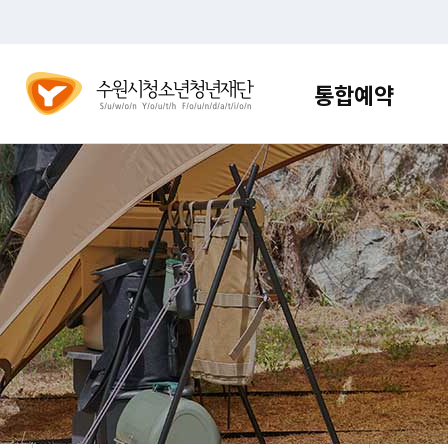
건
주메뉴 바로가기
본문 바로가기
너
뛰
기
통합예약
메
통합예
뉴
다양한 프로그
편리한 접수 