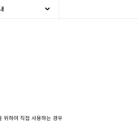
접수안
내
수강신
스호스텔
프로그
내
접수안
수강신
을 위하여 직접 사용하는 경우