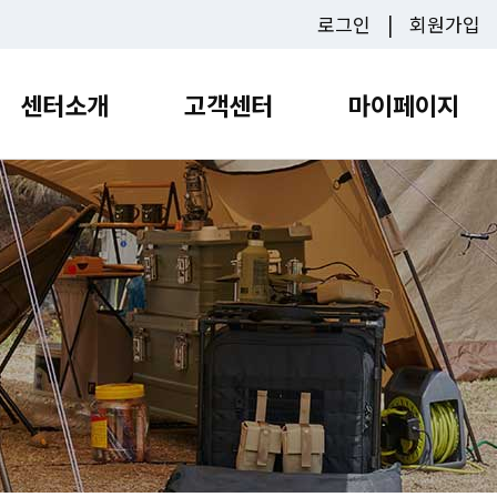
로그인
회원가입
센터소개
고객센터
마이페이지
캠핑
센터소개
고객센터
마이페
청소년문화센터
대관신청
수원청소년문화센터
광교청소년청년센터
수원유스호스텔
숙박/캠핑신청
광교청소년청
 서비스 안내 정보를
램안내
이용안내
프로그램안내
이용안내
이용안내
수원청
프
내
대관신청
접수안내
시설소개
대관신청
광교청
접
청
수강신청
숙박/캠핑 신청
권선청
수
영통청소년청년센터
칠보청소년청
장안청
청소년청년센터
칠보청소년청년센터
이용안내
이용안내
영통청
램안내
대관신청
프로그램안내
대관신청
프
칠보청