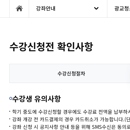
강좌안내
광교청
통합예약
수원청
수강신청전 확인사항
강좌안내
광교청
대관안내
권선청
수강신청절차
숙박/캠핑
장안청
수강생 유의사항
센터소개
영통청
학기 중도에 수강신청할 경우에도 수강료 전액을 납부하
강좌 개강 전 카드결제의 경우 카드취소가 가능합니다.(단
고객센터
칠보청
강좌 신청 시 공지사항 안내 등을 위해 SMS수신은 동의