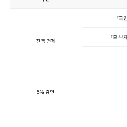
「국민
「모·부
전액 면제
5% 감면