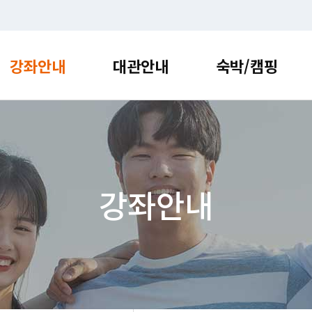
강좌안내
대관안내
숙박/캠핑
약
강좌안내
대관안내
숙박/
수강신청
수원
램 소개 및
시설 소개 및 대관 안내를
센터 방문 정보 및 편의 정보를
새로운 소식 및
안내를 확인해보세요.
확인해보세요.
확인해보세요.
확인해보세요.
프로그
접수안
수강신
영통
프로그