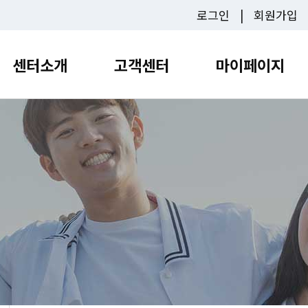
로그인
회원가입
센터소개
고객센터
마이페이지
캠핑
센터소개
고객센터
마이페
청소년문화센터
대관신청
수원청소년문화센터
광교청소년청년센터
수원유스호스텔
숙박/캠핑신청
광교청소년청
 서비스 안내 정보를
램안내
이용안내
프로그램안내
이용안내
이용안내
수원청
프
내
대관신청
접수안내
시설소개
대관신청
광교청
접
청
수강신청
숙박/캠핑 신청
권선청
수
영통청소년청년센터
칠보청소년청
장안청
청소년청년센터
칠보청소년청년센터
이용안내
이용안내
영통청
램안내
대관신청
프로그램안내
대관신청
프
칠보청