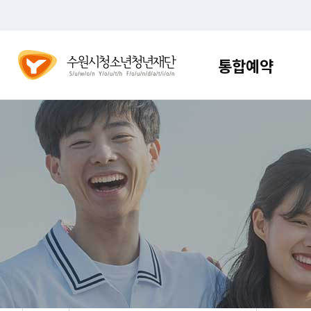
건
주메뉴 바로가기
본문 바로가기
너
뛰
기
통합예약
메
통합예
뉴
다양한 프로그
편리한 접수 