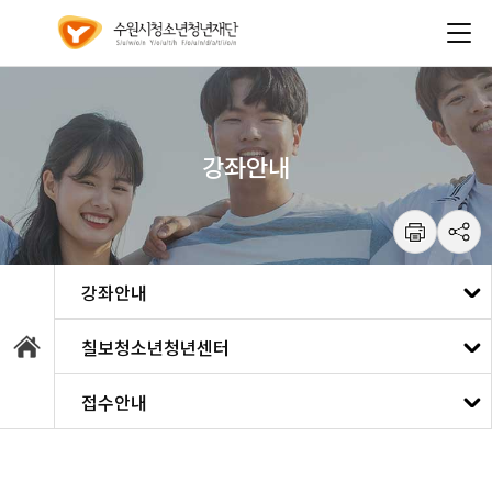
건
주메뉴 바로가기
본문 바로가기
너
뛰
기
메
뉴
강좌안내
통합예약
칠보청소년청년센터
강좌안내
수원청소년문화센터
접수안내
대관안내
광교청소년청년센터
프로그램안내