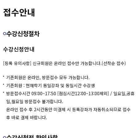
숙박/캠핑
권선청소년청년센터
접수안내
접수안내
센터소개
장안청소년청년센터
수강신청
수강신청절차
고객센터
영통청소년청년센터
수강신청안내
마이페이지
칠보청소년청년센터
[등록 유의사항] 신규회원은 온라인 접수만 가능합니다.(선착순 접수)
회원메뉴
청소년상담복지센터
기존회원은 온라인, 방문접수 모두 가능합니다.
사이트도우미
천천청소년청년센터
기존회원 : 현재학기 동일강좌 및 동일시간 수강생
방문접수시간 09:00~17:50 [점심시간12:00~13:00제외] / 일요일,공휴
권선배움마루
일,월요일 방문접수 불가합니다.
온라인 접수 후 2시간동안 미결제 시 등록강좌가 자동취소되므로 접수
할인안내
후 바로 결제 바랍니다.
수강신청전 확인사항