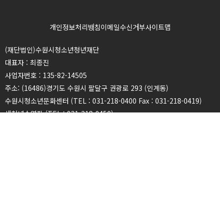
개인정보처리방침
이메일수신거부
사이트맵
(재단법인)수원시청소년청년재단
대표자 : 최종진
사업자번호 : 135-82-14505
주소: (16486)경기도 수원시 팔달구 권광로 293 (인계동)
수원시청소년문화센터 (TEL : 031-218-0400 Fax : 031-218-0419)
새천년수영장 (TEL : 031-218-0450)
광교청소년청년센터 (TEL : 031-216-2940 Fax : 031-216-2939)
권선청소년청년센터 (TEL : 031-226-1601 Fax : 031-236-9146)
장안청소년청년센터 (TEL : 031-246-7982 Fax : 031-243-7983)
영통청소년청년센터 (TEL : 031-273-7942 Fax : 031-273-7947)
칠보청소년청년센터 (TEL : 031-278-6341 Fax : 031-278-5409)
청소년상담복지센터 (TEL : 031-212-1318 Fax : 031-218-0449)
청소년희망등대센터 (TEL : 031-218-0358 Fax : 031-218-0360)
천천청소년청년센터 (TEL : 031-271-9340 Fax : 031-271-2655)