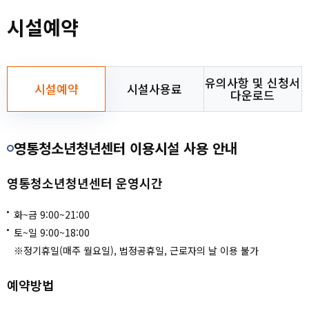
숙박/캠핑
권선청소년청년센터
대관신청
시설예약
센터소개
장안청소년청년센터
고객센터
영통청소년청년센터
유의사항 및 신청서
시설예약
시설사용료
다운로드
마이페이지
칠보청소년청년센터
영통청소년청년센터 이용시설 사용 안내
회원메뉴
천천청소년청년센터
영통청소년청년센터 운영시간
사이트도우미
권선배움마루
화~금 9:00~21:00
할인안내
토~일 9:00~18:00
※정기휴일(매주 월요일), 법정공휴일, 근로자의 날 이용 불가
예약방법