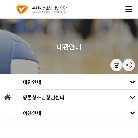
건
주메뉴 바로가기
본문 바로가기
너
뛰
기
메
뉴
대관안내
통합예약
영통청소년청년센터
강좌안내
수원청소년문화센터
이용안내
대관안내
광교청소년청년센터
이용안내