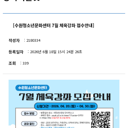
숙박/캠핑
자주하는 질문
센터소개
강좌리플렛
[수원청소년문화센터 7월 체육강좌 접수안내]
고객센터
작성자
2180334
마이페이지
등록일자
2026년 6월 18일 15시 24분 26초
회원메뉴
조회
339
사이트도우미