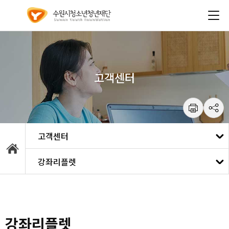
건
주메뉴 바로가기
본문 바로가기
너
뛰
기
메
뉴
고객센터
통합예약
강좌리플렛
강좌안내
공지사항
대관안내
자료실
강좌리플렛