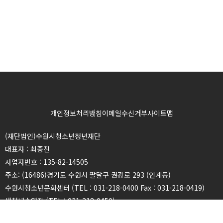
개인정보처리방침
이메일수신거부
사이트맵
(재단법인)수원시청소년청년재단
대표자 : 최종진
사업자번호 : 135-82-14505
주소: (16486)경기도 수원시 팔달구 권광로 293 (인계동)
수원시청소년문화센터 (TEL : 031-218-0400 Fax : 031-218-0419)
새천년수영장 (TEL : 031-218-0450)
광교청소년청년센터 (TEL : 031-216-2940 Fax : 031-216-2939)